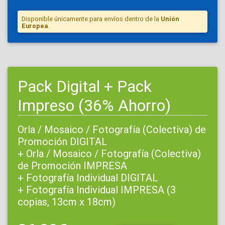
Disponible únicamente para envíos dentro de la
Unión
Europea
.
Pack Digital + Pack
Impreso (36% Ahorro)
Orla / Mosaico / Fotografía (Colectiva) de
Promoción DIGITAL
+ Orla / Mosaico / Fotografía (Colectiva)
de Promoción IMPRESA
+ Fotografía Individual DIGITAL
+ Fotografía Individual IMPRESA (3
copias, 13cm x 18cm)